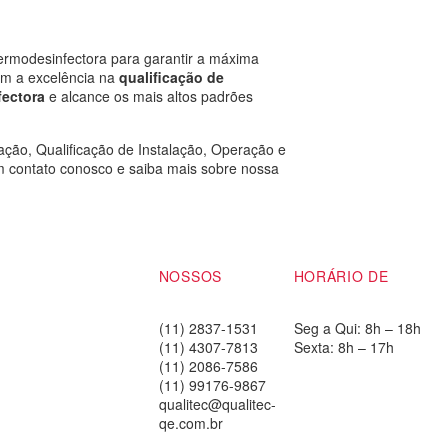
ermodesinfectora para garantir a máxima
om a excelência na
qualificação de
fectora
e alcance os mais altos padrões
ação, Qualificação de Instalação, Operação e
contato conosco e saiba mais sobre nossa
OSSO
ENDEREÇO
NOSSOS
HORÁRIO DE
CONTATOS
ATENDIMENTO
a Mena, 207
rdim Santa Mena -
(11) 2837-1531
Seg a Qui: 8h – 18h
arulhos - SP
(11) 4307-7813
Sexta: 8h – 17h
P: 07097-001
(11) 2086-7586
(11) 99176-9867
qualitec@qualitec-
qe.com.br