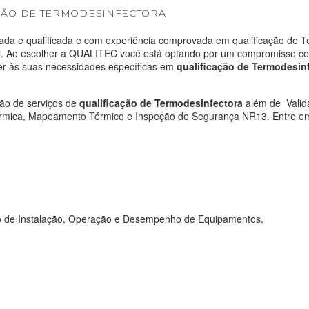
AÇÃO DE TERMODESINFECTORA
da e qualificada e com experiência comprovada em qualificação de T
al. Ao escolher a QUALITEC você está optando por um compromisso c
er às suas necessidades específicas em
qualificação de Termodesin
ão de serviços de
qualificação de Termodesinfectora
além de
Valid
mica, Mapeamento Térmico e Inspeção de Segurança NR13. Entre em 
N
Ru
ção de Instalação, Operação e Desempenho de Equipamentos,
Ja
Gu
CE